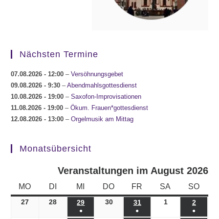
Nächsten Termine
07.08.2026
- 12:00
–
Versöhnungsgebet
09.08.2026
- 9:30
–
Abendmahlsgottesdienst
10.08.2026
- 19:00
–
Saxofon-Improvisationen
11.08.2026
- 19:00
–
Ökum. Frauen*gottesdienst
12.08.2026
- 13:00
–
Orgelmusik am Mittag
Monatsübersicht
Veranstaltungen im August 2026
MONTAG
DIENSTAG
MITTWOCH
DONNERSTAG
FREITAG
SAMSTAG
SONN
MO
DI
MI
DO
FR
SA
SO
27
27.07.2026
28
28.07.2026
30
30.07.2026
1
01.08.2026
29
29.07.2026
31
31.07.2026
2
02.08.
●
●
●