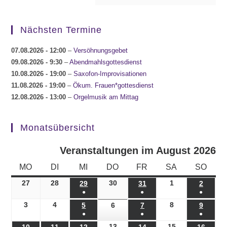
Nächsten Termine
07.08.2026
- 12:00
–
Versöhnungsgebet
09.08.2026
- 9:30
–
Abendmahlsgottesdienst
10.08.2026
- 19:00
–
Saxofon-Improvisationen
11.08.2026
- 19:00
–
Ökum. Frauen*gottesdienst
12.08.2026
- 13:00
–
Orgelmusik am Mittag
Monatsübersicht
Veranstaltungen im August 2026
MONTAG
DIENSTAG
MITTWOCH
DONNERSTAG
FREITAG
SAMSTAG
SONN
MO
DI
MI
DO
FR
SA
SO
27
27.07.2026
28
28.07.2026
30
30.07.2026
1
01.08.2026
29
29.07.2026
31
31.07.2026
2
02.08.
●
●
●
(1
(1
(1
3
03.08.2026
4
04.08.2026
8
08.08.2026
5
05.08.2026
6
06.08.2026
7
07.08.2026
9
09.08.
●
●
●
Veranstaltung)
Veranstaltung)
Veranst
(1
(1
(1
13
13.08.2026
15
15.08.2026