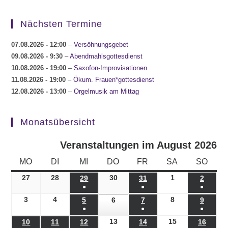
Nächsten Termine
07.08.2026
- 12:00
–
Versöhnungsgebet
09.08.2026
- 9:30
–
Abendmahlsgottesdienst
10.08.2026
- 19:00
–
Saxofon-Improvisationen
11.08.2026
- 19:00
–
Ökum. Frauen*gottesdienst
12.08.2026
- 13:00
–
Orgelmusik am Mittag
Monatsübersicht
Veranstaltungen im August 2026
MONTAG
DIENSTAG
MITTWOCH
DONNERSTAG
FREITAG
SAMSTAG
SONN
MO
DI
MI
DO
FR
SA
SO
27
27.07.2026
28
28.07.2026
30
30.07.2026
1
01.08.2026
29
29.07.2026
31
31.07.2026
2
02.08.
●
●
●
(1
(1
(1
3
03.08.2026
4
04.08.2026
8
08.08.2026
5
05.08.2026
6
06.08.2026
7
07.08.2026
9
09.08.
●
●
●
Veranstaltung)
Veranstaltung)
Veranst
(1
(1
(1
13
13.08.2026
15
15.08.2026
10
10.08.2026
11
11.08.2026
12
12.08.2026
14
14.08.2026
16
16.08