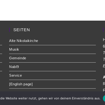
SEITEN
H
Alte Nikolaikirche
6
Musik
T
Gemeinde
T
E
NabI9
Service
A
R
[English page]
F
die Website weiter nutzt, gehen wir von deinem Einverständnis aus.