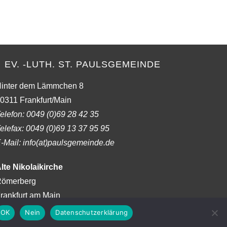
to
close
the
search
panel.
EV. -LUTH. ST. PAULSGEMEINDE
inter dem Lämmchen 8
0311 Frankfurt/Main
elefon:
0049 (0)69 28 42 35
elefax:
0049 (0)69 13 37 95 95
-Mail: info(at)paulsgemeinde.de
lte Nikolaikirche
ömerberg
rankfurt am Main
OK
Nein
Datenschutzerklärung