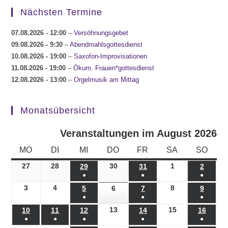
Nächsten Termine
07.08.2026
- 12:00
–
Versöhnungsgebet
09.08.2026
- 9:30
–
Abendmahlsgottesdienst
10.08.2026
- 19:00
–
Saxofon-Improvisationen
11.08.2026
- 19:00
–
Ökum. Frauen*gottesdienst
12.08.2026
- 13:00
–
Orgelmusik am Mittag
Monatsübersicht
Veranstaltungen im August 2026
MONTAG
DIENSTAG
MITTWOCH
DONNERSTAG
FREITAG
SAMSTAG
SONN
MO
DI
MI
DO
FR
SA
SO
27
27.07.2026
28
28.07.2026
30
30.07.2026
1
01.08.2026
29
29.07.2026
31
31.07.2026
2
02.08.
●
●
●
(1
(1
(1
3
03.08.2026
4
04.08.2026
8
08.08.2026
5
05.08.2026
6
06.08.2026
7
07.08.2026
9
09.08.
●
●
●
Veranstaltung)
Veranstaltung)
Veranst
(1
(1
(1
13
13.08.2026
15
15.08.2026
10
10.08.2026
11
11.08.2026
12
12.08.2026
14
14.08.2026
16
16.08
●
●
●
●
●
Veranstaltung)
Veranstaltung)
Veranst