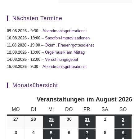
Nächsten Termine
09.08.2026
- 9:30
–
Abendmahlsgottesdienst
10.08.2026
- 19:00
–
Saxofon-Improvisationen
11.08.2026
- 19:00
–
Ökum. Frauen*gottesdienst
12.08.2026
- 13:00
–
Orgelmusik am Mittag
14.08.2026
- 12:00
–
Versöhnungsgebet
16.08.2026
- 9:30
–
Abendmahlsgottesdienst
Monatsübersicht
Veranstaltungen im August 2026
MONTAG
DIENSTAG
MITTWOCH
DONNERSTAG
FREITAG
SAMSTAG
SONN
MO
DI
MI
DO
FR
SA
SO
27
27.07.2026
28
28.07.2026
30
30.07.2026
1
01.08.2026
29
29.07.2026
31
31.07.2026
2
02.08.
●
●
●
(1
(1
(1
3
03.08.2026
4
04.08.2026
6
06.08.2026
8
08.08.2026
5
05.08.2026
7
07.08.2026
9
09.08.
●
●
●
Veranstaltung)
Veranstaltung)
Veranst