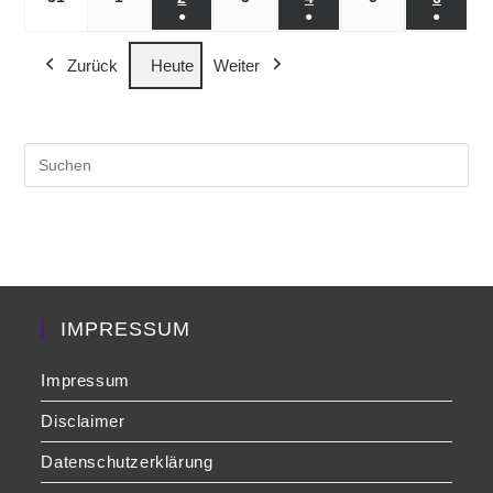
●
●
●
Veranstaltung)
Veranstaltung)
Veranst
(1
(1
(1
Zurück
Heute
Weiter
Veranstaltung)
Veranstaltung)
Veranst
Pre
Es
to
clo
the
sea
pan
IMPRESSUM
Impressum
Disclaimer
Datenschutzerklärung