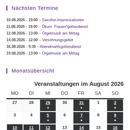
Nächsten Termine
10.08.2026
- 19:00
–
Saxofon-Improvisationen
11.08.2026
- 19:00
–
Ökum. Frauen*gottesdienst
12.08.2026
- 13:00
–
Orgelmusik am Mittag
14.08.2026
- 12:00
–
Versöhnungsgebet
16.08.2026
- 9:30
–
Abendmahlsgottesdienst
19.08.2026
- 13:00
–
Orgelmusik am Mittag
Monatsübersicht
Veranstaltungen im August 2026
MONTAG
DIENSTAG
MITTWOCH
DONNERSTAG
FREITAG
SAMSTAG
SONN
MO
DI
MI
DO
FR
SA
SO
27
27.07.2026
28
28.07.2026
30
30.07.2026
1
01.08.2026
29
29.07.2026
31
31.07.2026
2
02.08.
●
●
●
(1
(1
(1
3
03.08.2026
4
04.08.2026
6
06.08.2026
8
08.08.2026
5
05.08.2026
7
07.08.2026
9
09.08.
●
●
●
Veranstaltung)
Veranstaltung)
Veranst
(1
(1
(1
13
13.08.2026
15
15.08.2026
10
10.08.2026
11
11.08.2026
12
12.08.2026
14
14.08.2026
16
16.08