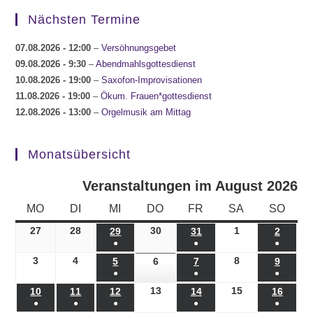
Nächsten Termine
07.08.2026
- 12:00
–
Versöhnungsgebet
09.08.2026
- 9:30
–
Abendmahlsgottesdienst
10.08.2026
- 19:00
–
Saxofon-Improvisationen
11.08.2026
- 19:00
–
Ökum. Frauen*gottesdienst
12.08.2026
- 13:00
–
Orgelmusik am Mittag
Monatsübersicht
Veranstaltungen im August 2026
MONTAG
DIENSTAG
MITTWOCH
DONNERSTAG
FREITAG
SAMSTAG
SONN
MO
DI
MI
DO
FR
SA
SO
27
27.07.2026
28
28.07.2026
30
30.07.2026
1
01.08.2026
29
29.07.2026
31
31.07.2026
2
02.08.
●
●
●
(1
(1
(1
3
03.08.2026
4
04.08.2026
8
08.08.2026
5
05.08.2026
6
06.08.2026
7
07.08.2026
9
09.08.
●
●
●
Veranstaltung)
Veranstaltung)
Veranst
(1
(1
(1
13
13.08.2026
15
15.08.2026
10
10.08.2026
11
11.08.2026
12
12.08.2026
14
14.08.2026
16
16.08
●
●
●
●
●
Veranstaltung)
Veranstaltung)
Veranst