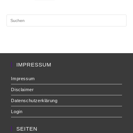
Pre
Es
to
clo
the
sea
pan
IMPRESSUM
Impressum
Disclaimer
Datenschutzerklärung
Login
SEITEN