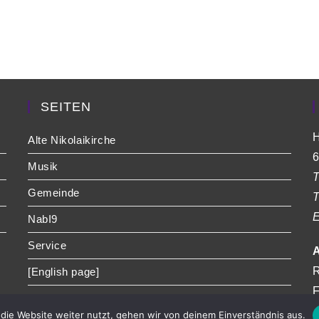
SEITEN
H
Alte Nikolaikirche
6
Musik
T
Gemeinde
T
E
NabI9
Service
A
R
[English page]
F
die Website weiter nutzt, gehen wir von deinem Einverständnis aus.