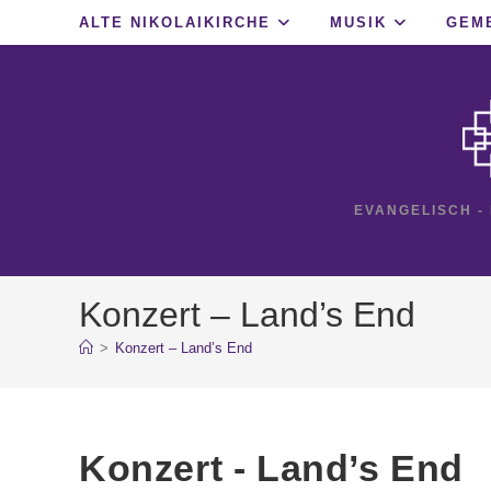
Zum
ALTE NIKOLAIKIRCHE
MUSIK
GEM
Inhalt
springen
EVANGELISCH -
Konzert – Land’s End
>
Konzert – Land’s End
Konzert - Land’s End