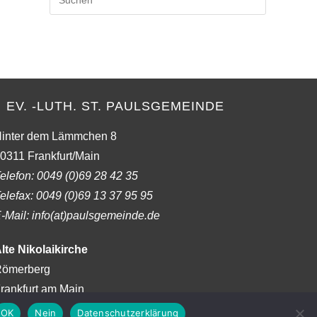
Escape
to
close
the
search
panel.
EV. -LUTH. ST. PAULSGEMEINDE
inter dem Lämmchen 8
0311 Frankfurt/Main
elefon:
0049 (0)69 28 42 35
elefax:
0049 (0)69 13 37 95 95
-Mail: info(at)paulsgemeinde.de
lte Nikolaikirche
ömerberg
rankfurt am Main
OK
Nein
Datenschutzerklärung