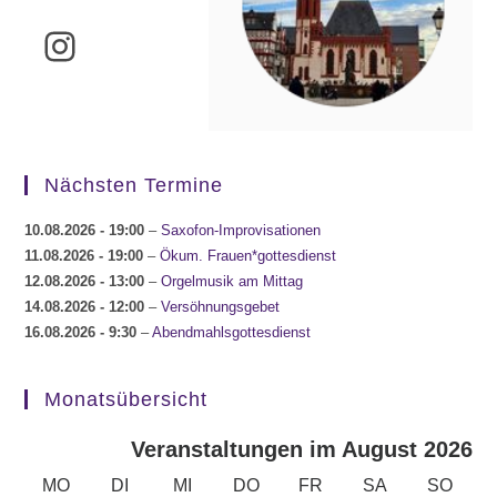
Instagram
Nächsten Termine
10.08.2026
- 19:00
–
Saxofon-Improvisationen
11.08.2026
- 19:00
–
Ökum. Frauen*gottesdienst
12.08.2026
- 13:00
–
Orgelmusik am Mittag
14.08.2026
- 12:00
–
Versöhnungsgebet
16.08.2026
- 9:30
–
Abendmahlsgottesdienst
Monatsübersicht
Veranstaltungen im August 2026
MONTAG
DIENSTAG
MITTWOCH
DONNERSTAG
FREITAG
SAMSTAG
SONN
MO
DI
MI
DO
FR
SA
SO