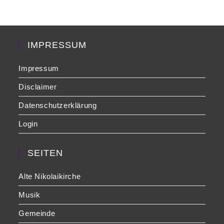
clo
the
sea
pan
IMPRESSUM
Impressum
Disclaimer
Datenschutzerklärung
Login
SEITEN
Alte Nikolaikirche
Musik
Gemeinde