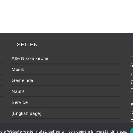
SEITEN
H
Alte Nikolaikirche
6
Musik
T
Gemeinde
T
E
NabI9
Service
A
R
[English page]
F
die Website weiter nutzt, gehen wir von deinem Einverständnis aus.