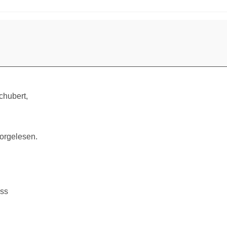
chubert,
vorgelesen.
ss