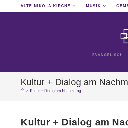
Zum
ALTE NIKOLAIKIRCHE
MUSIK
GEM
Inhalt
springen
EVANGELISCH -
Kultur + Dialog am Nachm
>
Kultur + Dialog am Nachmittag
Kultur + Dialog am Na