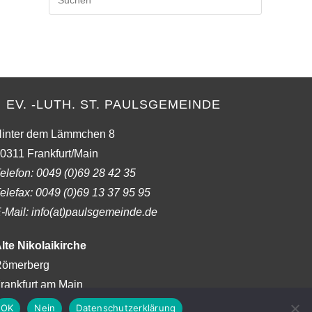
Escape
to
close
the
search
panel.
EV. -LUTH. ST. PAULSGEMEINDE
inter dem Lämmchen 8
0311 Frankfurt/Main
elefon:
0049 (0)69 28 42 35
elefax:
0049 (0)69 13 37 95 95
-Mail: info(at)paulsgemeinde.de
lte Nikolaikirche
ömerberg
rankfurt am Main
OK
Nein
Datenschutzerklärung