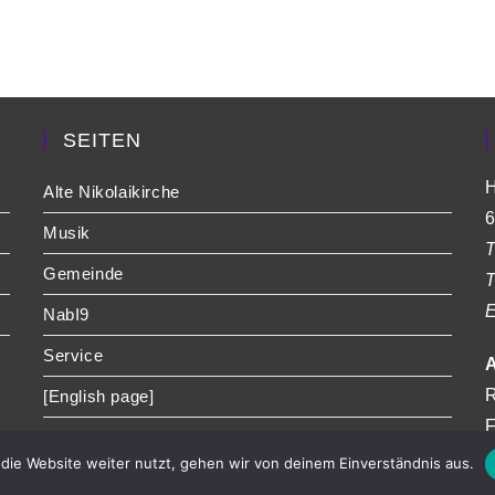
SEITEN
H
Alte Nikolaikirche
6
Musik
T
Gemeinde
T
E
NabI9
Service
A
R
[English page]
F
die Website weiter nutzt, gehen wir von deinem Einverständnis aus.