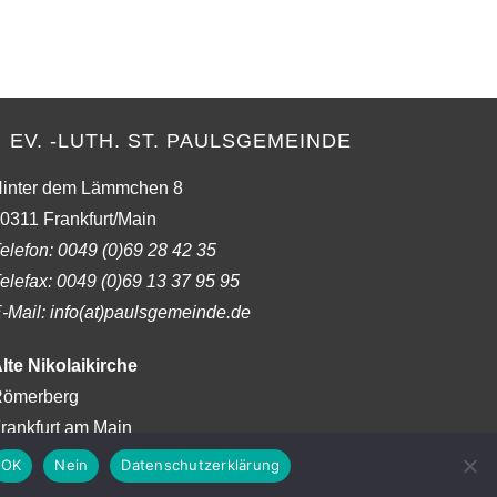
to
close
the
search
panel.
EV. -LUTH. ST. PAULSGEMEINDE
inter dem Lämmchen 8
0311 Frankfurt/Main
elefon:
0049 (0)69 28 42 35
elefax:
0049 (0)69 13 37 95 95
-Mail: info(at)paulsgemeinde.de
lte Nikolaikirche
ömerberg
rankfurt am Main
OK
Nein
Datenschutzerklärung