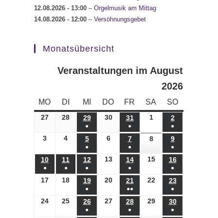
12.08.2026
- 13:00
–
Orgelmusik am Mittag
14.08.2026
- 12:00
–
Versöhnungsgebet
Monatsübersicht
Veranstaltungen im August
2026
MONTAG
DIENSTAG
MITTWOCH
DONNERSTAG
FREITAG
SAMSTAG
SONNTAG
MO
DI
MI
DO
FR
SA
SO
27
27.07.2026
28
28.07.2026
30
30.07.2026
1
01.08.2026
29
29.07.2026
31
31.07.2026
2
02.08.2026
●
●
●
(1
(1
(1
3
03.08.2026
4
04.08.2026
6
06.08.2026
5
05.08.2026
7
07.08.2026
8
08.08.2026
9
09.08.2026
●
●
●
Veranstaltung)
Veranstaltung)
Veranstaltung)
(1
(1
(1
13
13.08.2026
15
15.08.2026
10
10.08.2026
11
11.08.2026
12
12.08.2026
14
14.08.2026
16
16.08.2026
●
●
●
●
●
Veranstaltung)
Veranstaltung)
Veranstaltung)
(1
(1
(1
(1
(1
17
17.08.2026
18
18.08.2026
20
20.08.2026
22
22.08.2026
19
19.08.2026
21
21.08.2026
23
23.08.2026
●
●●
●
Veranstaltung)
Veranstaltung)
Veranstaltung)
Veranstaltung)
Veranstaltung)
(1
(2
(1
24
24.08.2026
25
25.08.2026
27
27.08.2026
29
29.08.2026
26
26.08.2026
28
28.08.2026
30
30.08.2026
●
●
●
Veranstaltung)
Veranstaltungen)
Veranstaltung)