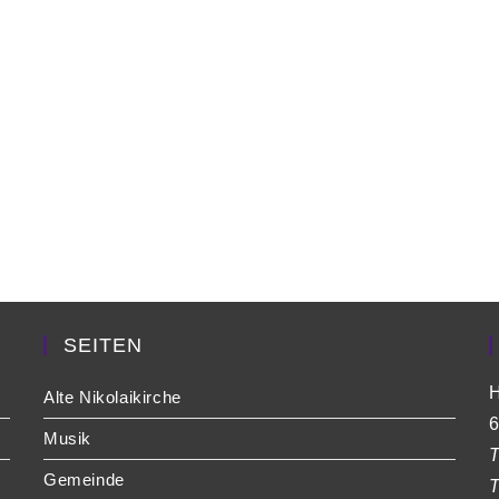
SEITEN
H
Alte Nikolaikirche
6
Musik
T
Gemeinde
T