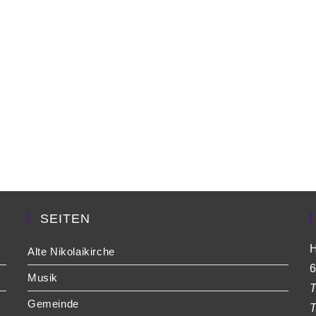
SEITEN
H
Alte Nikolaikirche
6
Musik
T
Gemeinde
T