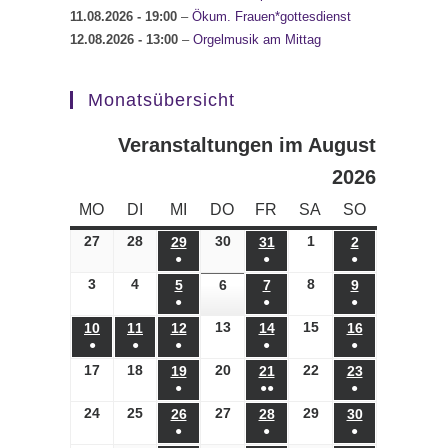
11.08.2026
- 19:00
–
Ökum. Frauen*gottesdienst
12.08.2026
- 13:00
–
Orgelmusik am Mittag
Monatsübersicht
Veranstaltungen im August
2026
MONTAG
DIENSTAG
MITTWOCH
DONNERSTAG
FREITAG
SAMSTAG
SONNTAG
MO
DI
MI
DO
FR
SA
SO
27
27.07.2026
28
28.07.2026
30
30.07.2026
1
01.08.2026
29
29.07.2026
31
31.07.2026
2
02.08.2026
●
●
●
(1
(1
(1
3
03.08.2026
4
04.08.2026
8
08.08.2026
5
05.08.2026
6
06.08.2026
7
07.08.2026
9
09.08.2026
●
●
●
Veranstaltung)
Veranstaltung)
Veranstaltung)
(1
(1
(1
13
13.08.2026
15
15.08.2026
10
10.08.2026
11
11.08.2026
12
12.08.2026
14
14.08.2026
16
16.08.2026
●
●
●
●
●
Veranstaltung)
Veranstaltung)
Veranstaltung)
(1
(1
(1
(1
(1
17
17.08.2026
18
18.08.2026
20
20.08.2026
22
22.08.2026
19
19.08.2026
21
21.08.2026
23
23.08.2026
●
●●
●
Veranstaltung)
Veranstaltung)
Veranstaltung)
Veranstaltung)
Veranstaltung)
(1
(2
(1
24
24.08.2026
25
25.08.2026
27
27.08.2026
29
29.08.2026
26
26.08.2026
28
28.08.2026
30
30.08.2026
●
●
●
Veranstaltung)
Veranstaltungen)
Veranstaltung)