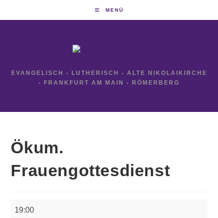
Zum
MENÜ
Inhalt
springen
EVANGELISCH - LUTHERISCH - ALTE NIKOLAIKIRCHE
- FRANKFURT AM MAIN - RÖMERBERG
Ökum.
Frauengottesdienst
Ökum.
19:00
Frauengottesdienst