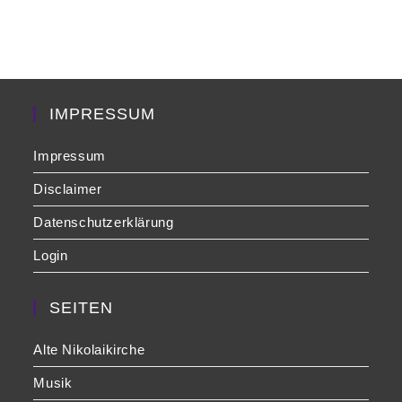
to
clo
the
sea
pan
IMPRESSUM
Impressum
Disclaimer
Datenschutzerklärung
Login
SEITEN
Alte Nikolaikirche
Musik