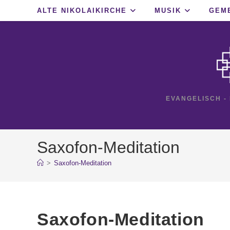
Zum
ALTE NIKOLAIKIRCHE
MUSIK
GEM
Inhalt
springen
EVANGELISCH -
Saxofon-Meditation
>
Saxofon-Meditation
Saxofon-Meditation