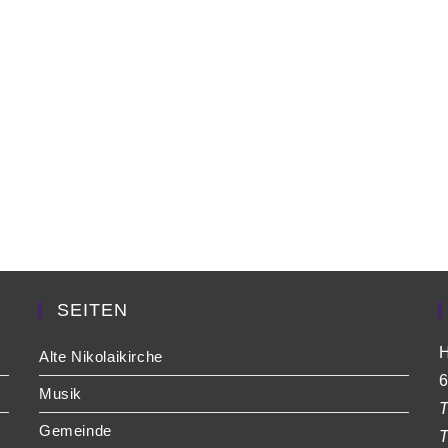
SEITEN
H
Alte Nikolaikirche
6
Musik
T
Gemeinde
T