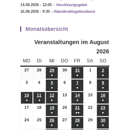
14.08.2026
- 12:00
–
Versöhnungsgebet
16.08.2026
- 9:30
–
Abendmahlsgottesdienst
Monatsübersicht
Veranstaltungen im August
2026
MONTAG
DIENSTAG
MITTWOCH
DONNERSTAG
FREITAG
SAMSTAG
SONNTAG
MO
DI
MI
DO
FR
SA
SO
27
27.07.2026
28
28.07.2026
30
30.07.2026
1
01.08.2026
29
29.07.2026
31
31.07.2026
2
02.08.2026
●
●
●
(1
(1
(1
3
03.08.2026
4
04.08.2026
6
06.08.2026
8
08.08.2026
5
05.08.2026
7
07.08.2026
9
09.08.2026
●
●
●
Veranstaltung)
Veranstaltung)
Veranstaltung)
(1
(1
(1
13
13.08.2026
15
15.08.2026
10
10.08.2026
11
11.08.2026
12
12.08.2026
14
14.08.2026
16
16.08.2026
●
●
●
●
●
Veranstaltung)
Veranstaltung)
Veranstaltung)
(1
(1
(1
(1
(1
17
17.08.2026
18
18.08.2026
20
20.08.2026
22
22.08.2026
19
19.08.2026
21
21.08.2026
23
23.08.2026
●
●●
●
Veranstaltung)
Veranstaltung)
Veranstaltung)
Veranstaltung)
Veranstaltung)
(1
(2
(1
24
24.08.2026
25
25.08.2026
27
27.08.2026
29
29.08.2026
26
26.08.2026
28
28.08.2026
30
30.08.2026
●
●
●
Veranstaltung)
Veranstaltungen)
Veranstaltung)