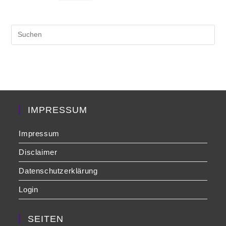
Pre
Es
to
clo
the
sea
pan
IMPRESSUM
Impressum
Disclaimer
Datenschutzerklärung
Login
SEITEN