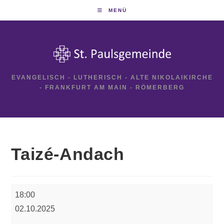
Zum
MENÜ
Inhalt
springen
EVANGELISCH - LUTHERISCH - ALTE NIKOLAIKIRCHE
- FRANKFURT AM MAIN - RÖMERBERG
Taizé-Andach
Taizé-
18:00
Andach
02.10.2025