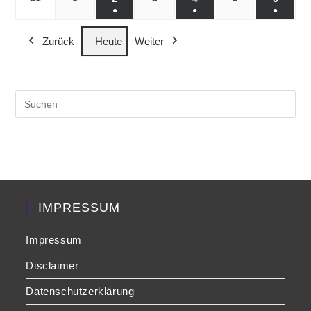
●
●
●
Veranstaltung)
Veranstaltung)
Veranst
(1
(1
(1
Zurück
Heute
Weiter
Veranstaltung)
Veranstaltung)
Veranst
Pre
Es
to
clo
the
sea
pan
IMPRESSUM
Impressum
Disclaimer
Datenschutzerklärung