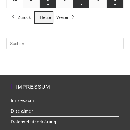
●
●
●
Veranstaltung)
Veranstaltung)
Veranst
(1
(1
(1
Zurück
Heute
Weiter
Veranstaltung)
Veranstaltung)
Veranst
Pre
Es
to
clo
the
sea
pan
IMPRESSUM
Impressum
Disclaimer
Datenschutzerklärung