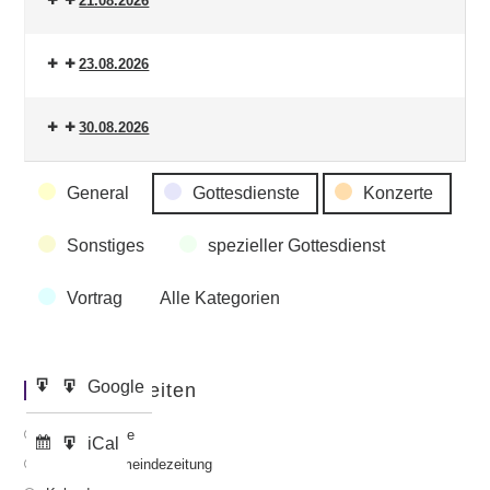
21.08.2026
23.08.2026
30.08.2026
Veranstaltungskategorien
General
Gottesdienste
Konzerte
Sonstiges
spezieller Gottesdienst
Vortrag
Alle Kategorien
Google
Google
Wichtige Seiten
Eintragen
Export
in
zu
Gottesdienste
iCal
iCal
Abonnieren
Export
Aktuelle Gemeindezeitung
in
zu