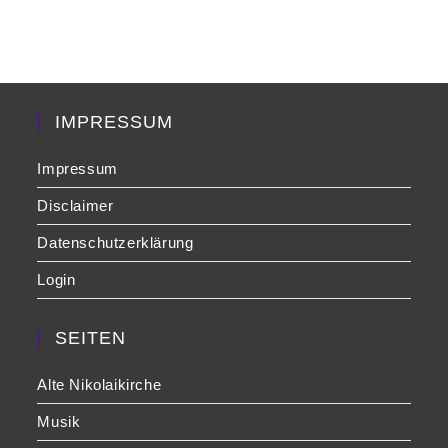
to
clo
the
sea
pan
IMPRESSUM
Impressum
Disclaimer
Datenschutzerklärung
Login
SEITEN
Alte Nikolaikirche
Musik