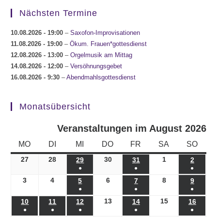
Nächsten Termine
10.08.2026
- 19:00
–
Saxofon-Improvisationen
11.08.2026
- 19:00
–
Ökum. Frauen*gottesdienst
12.08.2026
- 13:00
–
Orgelmusik am Mittag
14.08.2026
- 12:00
–
Versöhnungsgebet
16.08.2026
- 9:30
–
Abendmahlsgottesdienst
Monatsübersicht
Veranstaltungen im August 2026
MONTAG
DIENSTAG
MITTWOCH
DONNERSTAG
FREITAG
SAMSTAG
SONN
MO
DI
MI
DO
FR
SA
SO
27
27.07.2026
28
28.07.2026
30
30.07.2026
1
01.08.2026
29
29.07.2026
31
31.07.2026
2
02.08.
●
●
●
(1
(1
(1
3
03.08.2026
4
04.08.2026
6
06.08.2026
8
08.08.2026
5
05.08.2026
7
07.08.2026
9
09.08.
●
●
●
Veranstaltung)
Veranstaltung)
Veranst
(1
(1
(1
13
13.08.2026
15
15.08.2026
10
10.08.2026
11
11.08.2026
12
12.08.2026
14
14.08.2026
16
16.08
●
●
●
●
●
Veranstaltung)
Veranstaltung)
Veranst