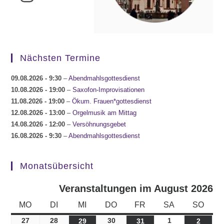
Nächsten Termine
09.08.2026
- 9:30
–
Abendmahlsgottesdienst
10.08.2026
- 19:00
–
Saxofon-Improvisationen
11.08.2026
- 19:00
–
Ökum. Frauen*gottesdienst
12.08.2026
- 13:00
–
Orgelmusik am Mittag
14.08.2026
- 12:00
–
Versöhnungsgebet
16.08.2026
- 9:30
–
Abendmahlsgottesdienst
Monatsübersicht
Veranstaltungen im August 2026
MONTAG
DIENSTAG
MITTWOCH
DONNERSTAG
FREITAG
SAMSTAG
SONN
MO
DI
MI
DO
FR
SA
SO
27
27.07.2026
28
28.07.2026
30
30.07.2026
1
01.08.2026
29
29.07.2026
31
31.07.2026
2
02.08.