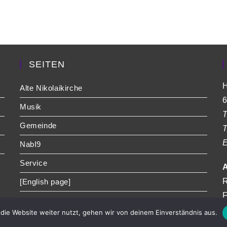
SEITEN
H
Alte Nikolaikirche
6
Musik
T
Gemeinde
T
E
NabI9
Service
A
R
[English page]
F
die Website weiter nutzt, gehen wir von deinem Einverständnis aus.