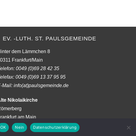
to
close
the
search
panel.
EV. -LUTH. ST. PAULSGEMEINDE
inter dem Lämmchen 8
0311 Frankfurt/Main
elefon:
0049 (0)69 28 42 35
elefax:
0049 (0)69 13 37 95 95
-Mail: info(at)paulsgemeinde.de
lte Nikolaikirche
ömerberg
rankfurt am Main
OK
Nein
Datenschutzerklärung