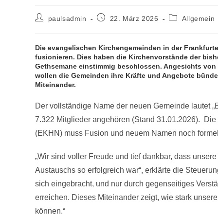
Beitrags-
Beitrag
Beitrags-
paulsadmin
22. März 2026
Allgemein
Autor:
veröffentlicht:
Kategorie:
Die evangelischen Kirchengemeinden in der Frankfurt
fusionieren. Dies haben die Kirchenvorstände der bishe
Gethsemane einstimmig beschlossen. Angesichts von e
wollen die Gemeinden ihre Kräfte und Angebote bünde
Miteinander.
Der vollständige Name der neuen Gemeinde lautet „E
7.322 Mitglieder angehören (Stand 31.01.2026). Die
(EKHN) muss Fusion und neuem Namen noch forme
„Wir sind voller Freude und tief dankbar, dass unse
Austauschs so erfolgreich war“, erklärte die Steuer
sich eingebracht, und nur durch gegenseitiges Verst
erreichen. Dieses Miteinander zeigt, wie stark unse
können.“