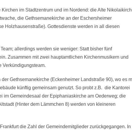
Kirchen im Stadtzentrum und im Nordend: die Alte Nikolaikirc
ptwache, die Gethsemanekirche an der Eschersheimer
 Holzhausenstraße). Gottesdienste werden in all diesen
Team; allerdings werden sie weniger: Statt bisher fünf
n sein. Zusammen mit zwei hauptamtlichen Kirchenmusikern und
e Verkündigungsteam.
n der Gethsemanekirche (Eckenheimer Landstraße 90), wo es m
ebäude künftig gemeinsam genutzt. So probt z.B. die Kantorei
rei im Gemeindesaal der Epiphaniaskirche am Oederweg; die
ltstadt (Hinter dem Lämmchen 8) werden von kleineren
n Frankfurt die Zahl der Gemeindemitglieder zurückgegangen. In