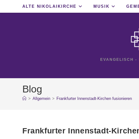
Zum
ALTE NIKOLAIKIRCHE
MUSIK
GEM
Inhalt
springen
EVANGELISCH -
Blog
>
Allgemein
>
Frankfurter Innenstadt-Kirchen fusionieren
Frankfurter Innenstadt-Kirche