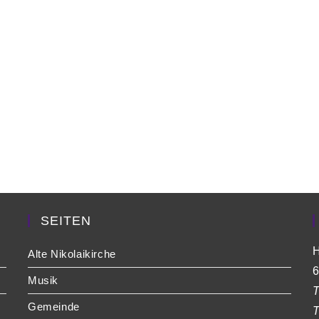
SEITEN
H
Alte Nikolaikirche
6
Musik
T
Gemeinde
T