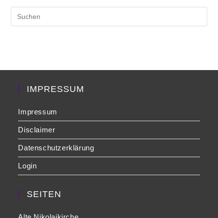
Pre
Es
to
clo
the
sea
pan
IMPRESSUM
Impressum
Disclaimer
Datenschutzerklärung
Login
SEITEN
Alte Nikolaikirche