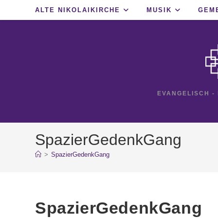
Zum
ALTE NIKOLAIKIRCHE
MUSIK
GEM
Inhalt
springen
EVANGELISCH -
SpazierGedenkGang
>
SpazierGedenkGang
SpazierGedenkGang