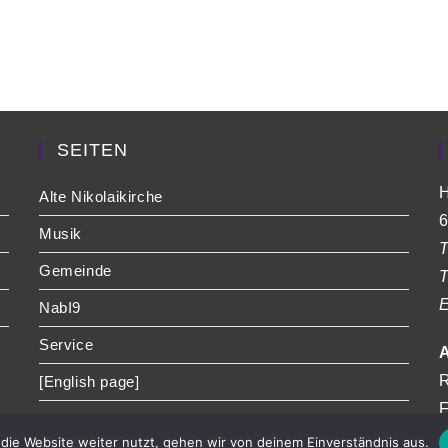
SEITEN
H
Alte Nikolaikirche
6
Musik
T
Gemeinde
T
E
NabI9
Service
A
R
[English page]
F
die Website weiter nutzt, gehen wir von deinem Einverständnis aus.