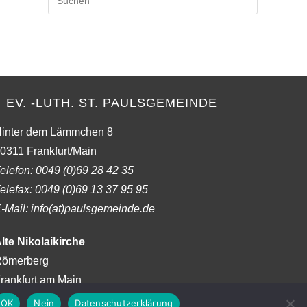
Escape
to
close
the
search
panel.
EV. -LUTH. ST. PAULSGEMEINDE
inter dem Lämmchen 8
0311 Frankfurt/Main
elefon:
0049 (0)69 28 42 35
elefax:
0049 (0)69 13 37 95 95
-Mail: info(at)paulsgemeinde.de
lte Nikolaikirche
ömerberg
rankfurt am Main
OK
Nein
Datenschutzerklärung