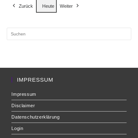
Zurück
Heute
Weiter
Veranstaltung)
Veranstaltung)
Veranst
Pre
Es
to
clo
the
sea
pan
IMPRESSUM
Impressum
Disclaimer
Datenschutzerklärung
Login