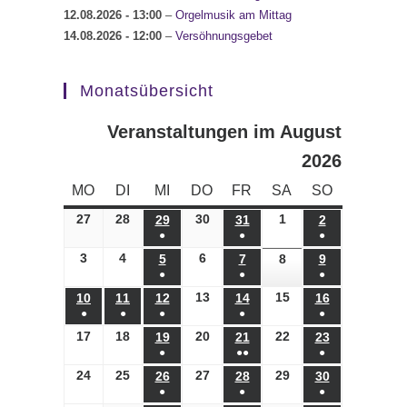
12.08.2026
- 13:00
–
Orgelmusik am Mittag
14.08.2026
- 12:00
–
Versöhnungsgebet
Monatsübersicht
Veranstaltungen im August
2026
MONTAG
DIENSTAG
MITTWOCH
DONNERSTAG
FREITAG
SAMSTAG
SONNTAG
MO
DI
MI
DO
FR
SA
SO
27
27.07.2026
28
28.07.2026
30
30.07.2026
1
01.08.2026
29
29.07.2026
31
31.07.2026
2
02.08.2026
●
●
●
(1
(1
(1
3
03.08.2026
4
04.08.2026
6
06.08.2026
5
05.08.2026
7
07.08.2026
8
08.08.2026
9
09.08.2026
●
●
●
Veranstaltung)
Veranstaltung)
Veranstaltung)
(1
(1
(1
13
13.08.2026
15
15.08.2026
10
10.08.2026
11
11.08.2026
12
12.08.2026
14
14.08.2026
16
16.08.2026
●
●
●
●
●
Veranstaltung)
Veranstaltung)
Veranstaltung)
(1
(1
(1
(1
(1
17
17.08.2026
18
18.08.2026
20
20.08.2026
22
22.08.2026
19
19.08.2026
21
21.08.2026
23
23.08.2026
●
●●
●
Veranstaltung)
Veranstaltung)
Veranstaltung)
Veranstaltung)
Veranstaltung)
(1
(2
(1
24
24.08.2026
25
25.08.2026
27
27.08.2026
29
29.08.2026
26
26.08.2026
28
28.08.2026
30
30.08.2026
●
●
●
Veranstaltung)
Veranstaltungen)
Veranstaltung)