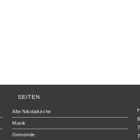
SEITEN
H
Alte Nikolaikirche
6
Musik
T
Gemeinde
T